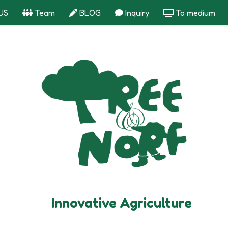
US
Team
BLOG
Inquiry
To medium
Innovative Agriculture