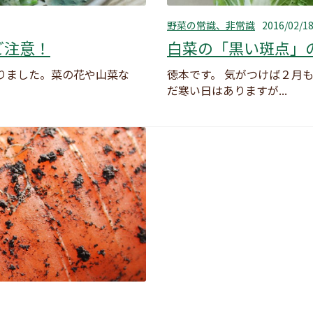
野菜の常識、非常識
2016/02/1
ご注意！
白菜の「黒い斑点」
なりました。菜の花や山菜な
徳本です。 気がつけば２月
だ寒い日はありますが...