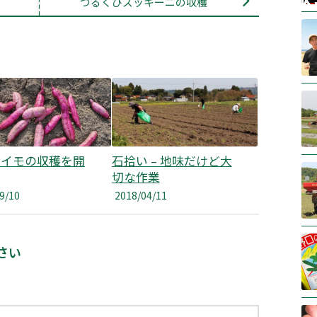
つるくびズッキーニの収穫
マイモの収穫を開
石拾い – 地味だけど大
切な作業
9/10
2018/04/11
さい