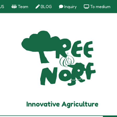
US
Team
BLOG
Inquiry
To medium
Innovative Agriculture