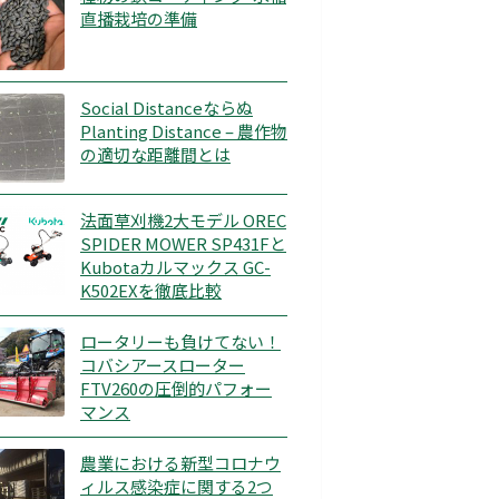
直播栽培の準備
Social Distanceならぬ
Planting Distance – 農作物
の適切な距離間とは
法面草刈機2大モデル OREC
SPIDER MOWER SP431Fと
Kubotaカルマックス GC-
K502EXを徹底比較
ロータリーも負けてない！
コバシアースローター
FTV260の圧倒的パフォー
マンス
農業における新型コロナウ
ィルス感染症に関する2つ