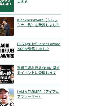
します
Kleckner Award（クレッ
クナー賞）を受賞しました
DLG Agri Influencer Award
2023を受賞しました
遺伝子組み換え作物に関す
るイベントに登壇します
I AM A FARMER（アイアム
アファーマー）