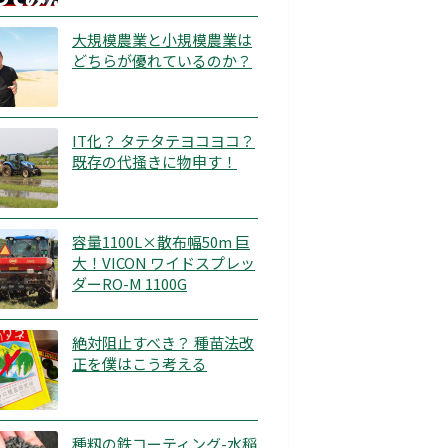
大規模農業と小規模農業は
どちらが優れているのか？
IT化？ タテタテヨコヨコ？
既存の代掻きに物申す！
容量1100L×散布幅50m 巨
大！VICON ワイドスプレッ
ダーRO-M 1100G
絶対阻止すべき？ 種苗法改
正を僕はこう考える
種籾の鉄コーティング-水稲