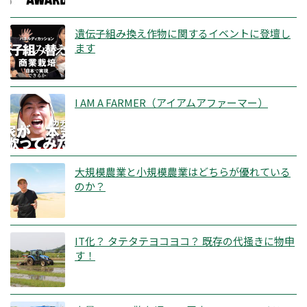
遺伝子組み換え作物に関するイベントに登壇し
ます
I AM A FARMER（アイアムアファーマー）
大規模農業と小規模農業はどちらが優れている
のか？
IT化？ タテタテヨコヨコ？ 既存の代掻きに物申
す！