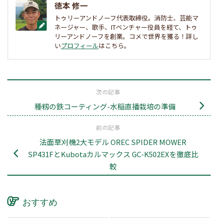
徳本 修一
トゥリーアンドノーフ代表取締役。消防士、芸能マ
ネージャー、歌手、ITベンチャー役員を経て、トゥ
リーアンドノーフを創業。コメで世界を獲る！詳し
い
プロフィール
はこちら。
次の記事
種籾の鉄コーティング-水稲直播栽培の準備
前の記事
法面草刈機2大モデル OREC SPIDER MOWER
SP431FとKubotaカルマックス GC-K502EXを徹底比
較
おすすめ