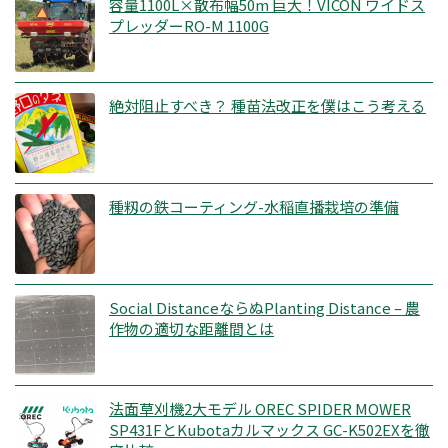
容量1100L×散布幅50m 巨大！VICON ワイドス
プレッダーRO-M 1100G
絶対阻止すべき？ 種苗法改正を僕はこう考える
種籾の鉄コーティング-水稲直播栽培の準備
Social DistanceならぬPlanting Distance – 農
作物の適切な距離間とは
法面草刈機2大モデル OREC SPIDER MOWER
SP431FとKubotaカルマックス GC-K502EXを徹