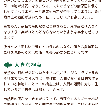
い合いがはじまり、徒長という現象が起きやすくなります。結
果、植物が貧弱になり、ウィルスやカビなどの病原菌に侵さ
れやすくなります。一旦病気や虫害が発生してしまうと、農作
物同士の距離が近いため、伝染するリスクも高まります。
もちろん、疎植でも距離をとり過ぎると、葉や茎だけ大きく
なりすぎて実がほとんどならないというような事象も起こり
えます。
決まった「正しい距離」というものはなく、僕たち農業家は
これを見極める力（技術）を養う必要があるわけです。
大きな視点
視点を、畑の野菜についた小さな虫から、ジム・ラヴェルの
それまで高めて考えれば、農作物（人間が食べる目的で作ら
れている植物）にとっての病害虫は、人間の活動に対して生
じているごく自然な調和とも言えます。
自然界の調和をできるだけ乱さず、資源やエネルギーを地域
で循環させながら、持続的に農産物を再生産していくのが現