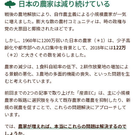
日本の農家は減り続けている
戦後の農地解放により、自作農主義による小規模農家が一気
に増えました。膨大な数の農村コミュニティは、時の政権与
党の大票田と揶揄されたほどです。
しかし、1960年に1200万弱いた日本の農家（＊1）は、少子高
齢化や都市部への人口集中を背景として、2018年には
122万
（＊2）と大きくその数を減らしました。
農家の減少は、1.食料自給率の低下、2.耕作放棄地の増加によ
る景観の悪化、3.農地の多面的機能の喪失、といった問題を生
むと考えられています。
前回までの2つの記事で取り上げた「産直EC」は、主に小規模
農家の販路に選択肢を与えて既存農家の離農を抑制したり、新
規の就農を促すことで、これらの問題解決にアプローチして
います。
では、
農家が増えれば、本当にこれらの問題は解決するので
しょうか
。