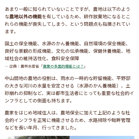
あまり一般に知られていないことですが、農地は以下のよう
な
農地以外の機能
を有しているため、耕作放棄地になるとこ
れらの機能が喪失してしまう、という問題点も指摘されてい
ます。
国土の保全機能、水源のかん養機能、自然環境の保全機能、
良好な景観の形成機能、文化の伝承機能、保健休養機能、地
域社会の維持活性化、食料安全保障
— 出典：農林水産省「
農業の多面的機能とは？
」
中山間地の農地の役割は、雨水の一時的な貯留機能、平野部
の大きな河川の水量を安定させる（水源のかん養機能）、土
砂崩れの抑制など、実は都市生活者にとっても重要な社会的イ
ンフラとしての側面も持ちます。
農家をはじめ地域住人は、農地保全に加えて上記のような社
会的インフラを正常に機能させるため、水路掃除や畦畔管理
などを長い年月、行ってきました。