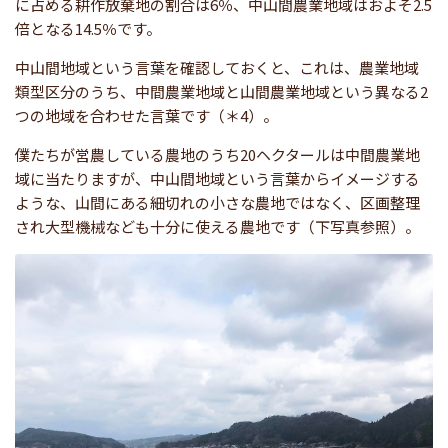
に占める耕作放棄地の割合は6％、中山間農業地域はおよそ2.5
倍となる14.5％です。
中山間地域という言葉を確認しておくと、これは、農業地域
類型区分のうち、中間農業地域と山間農業地域という異なる2
つの地域を合わせた言葉です（＊4）。
僕たちが営農している農地のうち20ヘクタールは中間農業地
域に当たりますが、中山間地域という言葉からイメージする
ような、山間にある細切れの小さな農地ではなく、区画整理
され大型機械なども十分に使える農地です（下写真参照）。