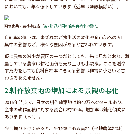
においても、年々低下しています（近年はほぼ横ばい）。
画像出典：農林水産省「
第2節 我が国の食料自給率の動向
」
自給率の低下は、米離れなど食生活の変化や都市部への人口
集中の影響など、様々な要因があると言われています。
仮に農家の減少が要因の一つだとしても、先に見たとおり、離
農している農家は耕地面積も売り上げも小規模。ここを増や
す努力をしても食料自給率に与える影響は非常に小さいと言
わざるをえません。
2.耕作放棄地の増加による景観の悪化
2015年時点で、日本の耕作放棄地は約42万ヘクタールあり、
全体の耕作面積に対する割合は約10％。増加率は鈍化傾向に
あります（＊3）。
少し掘り下げてみると、平野部にある農地（平地農業地域）