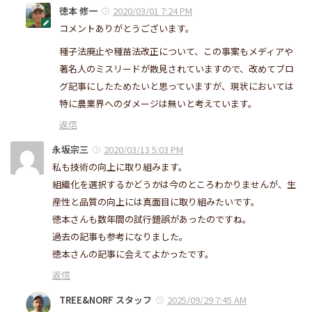
徳本 修一
2020/03/01 7:24 PM
コメントありがとうございます。
種子法廃止や種苗法改正について、この事案もメディアや
著名人のミスリードが散見されていますので、改めてブロ
グ記事にしたためたいと思っていますが、現状においては
特に農業界へのダメージは無いと考えています。
返信
永坂宗三
2020/03/13 5:03 PM
私も技術の向上に取り組みます。
組織化を選択するかどうかは今のところわかりませんが、生
産性と品質の向上には真面目に取り組みたいです。
徳本さんも数年間の試行錯誤があったのですね。
過去の記事も参考になりました。
徳本さんの記事に会えてよかったです。
返信
TREE&NORF スタッフ
2025/09/29 7:45 AM