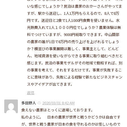
いな感じでしょうか？民泊は農家のおかーさんがやってま
すが、駅から送迎し、1人1万円もらえるので、8人で8万
円です。送迎日と2食で1人1000円食費を使いません。水
光熱費入れて1人１０００円位でしょうか？農業体験は無
料でつけていますが、9000円総取りできます。中山間部
の農家の誰が1日で8万円の売り上げを上げれるでしょう
か？横並びの事業展開は難しく、事業主として、どんど
ん、地域資源を使いながらできる事業に取り組むべきだと
感じます。民泊の事業モデルがその地域で飽和すれば、別
の事業を考えて、それをするだけです。事業が失敗するこ
とに意味があり、失敗による経験で新たなビジネスチャン
スやアイデアが出てきます。
返信
多田野人
2020/03/01 8:42 AM
食えない農家はとっくに退場しております。
私のように。 日本の農家が世界と戦うかどうかは自由です
が、世界と戦う農家が日本の食を守れるのかは怪しいもので