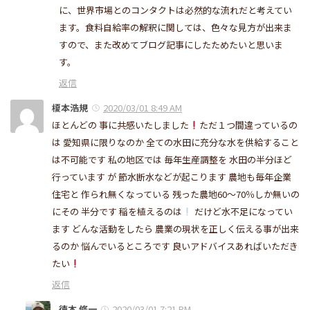
に、世界市場とのコンタクトは必然的な流れだと考えてい
ます。食料自給率の解釈に関しては、色々な見方が出来ま
すので、また改めてブログ記事にしたためたいと思いま
す。
返信
榎本浩規
2020/03/01 8:49 AM
ほとんどの 事に共感いたしました
ただ１つ間違っているの
は 愛知県に限りなのか 全ての水田に充分な水を供給すること
は不可能です 私の地区では 毎年生産調整を 水田の半分ほど
行っています が 節水断水などが起こります 農地も毎年企業
住宅と 作られ無くなっている 残った農地60～70％しか無いの
にその 半分です 稲を植えるのは
だけど水不足になってい
ます どんな活動をしたら 農業の現状を正しく伝える事が出来
るのか 悩んでいるところです 良いアドバイスあればいただき
たい
返信
徳本 修一
2020/03/01 7:21 PM