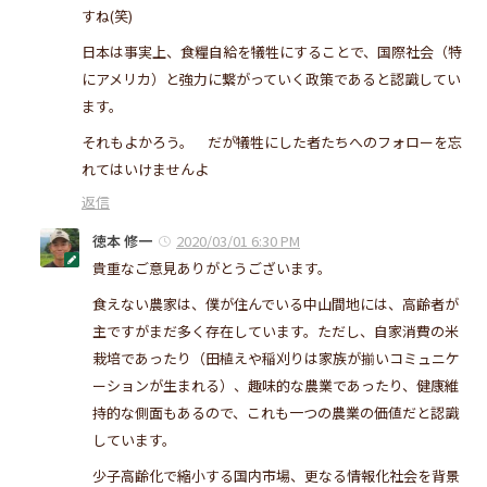
すね(笑)
日本は事実上、食糧自給を犠牲にすることで、国際社会（特
にアメリカ）と強力に繋がっていく政策であると認識してい
ます。
それもよかろう。 だが犠牲にした者たちへのフォローを忘
れてはいけませんよ
返信
徳本 修一
2020/03/01 6:30 PM
貴重なご意見ありがとうございます。
食えない農家は、僕が住んでいる中山間地には、高齢者が
主ですがまだ多く存在しています。ただし、自家消費の米
栽培であったり（田植えや稲刈りは家族が揃いコミュニケ
ーションが生まれる）、趣味的な農業であったり、健康維
持的な側面もあるので、これも一つの農業の価値だと認識
しています。
少子高齢化で縮小する国内市場、更なる情報化社会を背景