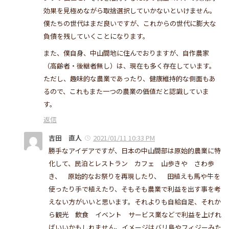
効果を見極めながら取捨選択していかないといけません。
僕たちの世代はまだ良いですが、これからの世代に膨大な
負債を残していくことになります。
また、僕自身、中山間地に住んでおりますが、自作農家
（高齢者・後継者無し）は、現在も多く存在しています。
ただし、趣味的な農業であったり、健康維持的な側面もあ
るので、これもまた一つの農業の価値だと認識していま
す。
返信
吉田 直人
2021/01/11 10:33 PM
勝手なアイデアですが、日本の中山間部は原始的農業に特
化して、民泊とレストラン カフェ 山歩きや さわ歩
き、 原始的なお祭りを再現したり、 田植えも馬や牛を
使ったり手で植えたり、そもそも農業で利益を出す事を考
えない方がいいと思います。それよりも自給自足、それか
ら観光 飲食 イベント サービス業などで利益を上げれ
ばいいかもしれません。イメージはバリ島やフィジーみた