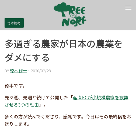
コンテンツへスキップ
徳本論考
多過ぎる農家が日本の農業を
ダメにする
BY
徳本 修一
·
2020/02/28
徳本です。
先々週、先週と続けて公開した「
産直ECが小規模農家を疲弊
させる3つの理由
」。
多くの方が読んでくださり、感謝です。今日はその最終稿をお
送りします。