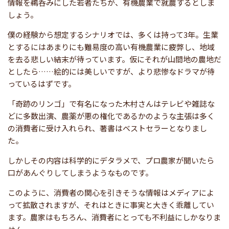
情報を鵜呑みにした若者たちが、有機農業で就農するとしま
しょう。
僕の経験から想定するシナリオでは、多くは持って3年。生業
とするにはあまりにも難易度の高い有機農業に疲弊し、地域
を去る悲しい結末が待っています。仮にそれが山間地の農地だ
としたら……絵的には美しいですが、より悲惨なドラマが待
っているはずです。
「奇跡のリンゴ」で有名になった木村さんはテレビや雑誌な
どに多数出演、農薬が悪の権化であるかのような主張は多く
の消費者に受け入れられ、著書はベストセラーとなりまし
た。
しかしその内容は科学的にデタラメで、プロ農家が聞いたら
口があんぐりしてしまうようなものです。
このように、消費者の関心を引きそうな情報はメディアによ
って拡散されますが、それはときに事実と大きく乖離してい
ます。農家はもちろん、消費者にとっても不利益にしかなりま