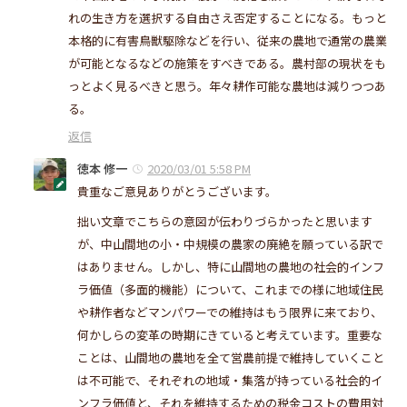
れの生き方を選択する自由さえ否定することになる。もっと
本格的に有害鳥獣駆除などを行い、従来の農地で通常の農業
が可能となるなどの施策をすべきである。農村部の現状をも
っとよく見るべきと思う。年々耕作可能な農地は減りつつあ
る。
返信
徳本 修一
2020/03/01 5:58 PM
貴重なご意見ありがとうございます。
拙い文章でこちらの意図が伝わりづらかったと思います
が、中山間地の小・中規模の農家の廃絶を願っている訳で
はありません。しかし、特に山間地の農地の社会的インフ
ラ価値（多面的機能）について、これまでの様に地域住民
や耕作者などマンパワーでの維持はもう限界に来ており、
何かしらの変革の時期にきていると考えています。重要な
ことは、山間地の農地を全て営農前提で維持していくこと
は不可能で、それぞれの地域・集落が持っている社会的イ
ンフラ価値と、それを維持するための税金コストの費用対