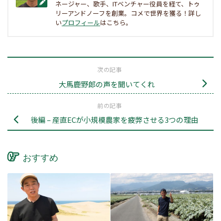
ネージャー、歌手、ITベンチャー役員を経て、トゥ
リーアンドノーフを創業。コメで世界を獲る！詳し
い
プロフィール
はこちら。
次の記事
大馬鹿野郎の声を聞いてくれ
前の記事
後編 – 産直ECが小規模農家を疲弊させる3つの理由
おすすめ