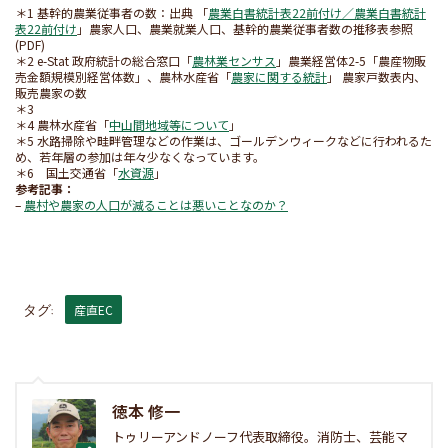
＊1 基幹的農業従事者の数：出典 「
農業白書統計表22前付け／農業白書統計
表22前付け
」農家人口、農業就業人口、基幹的農業従事者数の推移表参照
(PDF)
＊2 e-Stat 政府統計の総合窓口「
農林業センサス
」農業経営体2-5「農産物販
売金額規模別経営体数」、農林水産省「
農家に関する統計
」 農家戸数表内、
販売農家の数
＊3
＊4 農林水産省「
中山間地域等について
」
＊5 水路掃除や畦畔管理などの作業は、ゴールデンウィークなどに行われるた
め、若年層の参加は年々少なくなっています。
＊6 国土交通省「
水資源
」
参考記事：
–
農村や農家の人口が減ることは悪いことなのか？
産直EC
タグ:
徳本 修一
トゥリーアンドノーフ代表取締役。消防士、芸能マ