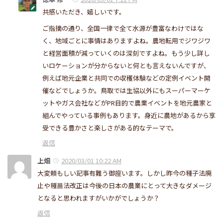
共感いただき、嬉しいです。
ご指摘の通り、全国一律で全て水源が豊富なわけではな
く、地域ごとに事情はありますよね。農地転用でジワジワ
と経営面積が減っていくのは深刻ですよね。もう少し詳し
いロケーションが分からないと何とも言えないんですが、
例えば地元企業と共同での収穫体験などの定例イベント開
催などでしょうか。鳥取では生協以外にもスーパーマーケ
ットやガス会社などがPR目的で農業イベントを地元農家と
組んでやっている事例もあります。身近に農地があるから享
受できる豊かさと楽しさがある的なテーマで。
返信
上畑
2020/03/01 10:22 AM
大変頼もしい記事有難う御座います。しかし昨今の種子法廃
止や種苗法改正は今後の日本の農業にとって大きなダメージ
となると思われますがいかがでしょうか？
返信