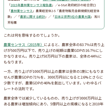
「
2015年農林業センサス報告書
」／e-Stat 政府統計の総合窓口
「
農林業センサス
」農業経営体2-5「農産物販売金額規模別経営体
数」／「
農家に関する統計
」／「
日本は世界5位の農業大国
」浅川
芳裕署
これは何を意味するのでしょうか。
農業センサス（2015年）
によると、農家全体の83.7％は売り上
げが500万円以下で、売り上げの総額は農業GDPの16.7％にし
かなりません。売り上げ50万円以下の農家は、全体の44％に
もなります。
一方、売り上げが1000万円以上の農家は全体の1割にもなりま
せんが農業GDPの71％を、3000万円以になると2.6%とさらに
少数ですが、農業GDPの46%を創出しています。いわゆるパ
レートの法則です。
農家全体では減少しているものの、売り上げが3000万円以上
ある農家は増加傾向にあり、5億円以上の規模になると2010年