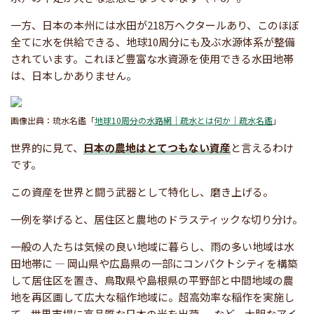
一方、日本の本州には水田が218万ヘクタールあり、このほぼ
全てに水を供給できる、地球10周分にも及ぶ水源体系が整備
されています。これほど豊富な水資源を使用できる水田地帯
は、日本しかありません。
画像出典：琉水名鑑「
地球10周分の水路網｜疏水とは何か｜疏水名鑑
」
世界的に見て、
日本の農地はとてつもない資産
と言えるわけ
です。
この資産を世界と闘う武器として特化し、磨き上げる。
一例を挙げると、居住区と農地のドラスティックな切り分け。
一般の人たちは気候の良い地域に暮らし、雨の多い地域は水
田地帯に — 岡山県や広島県の一部にコンパクトシティを構築
して居住区を置き、鳥取県や島根県の平野部と中間地域の農
地を再区画して広大な稲作地域に。超高効率な稲作を実施し
て、世界市場に高品質な日本の米を出荷 — など、大胆なアイ