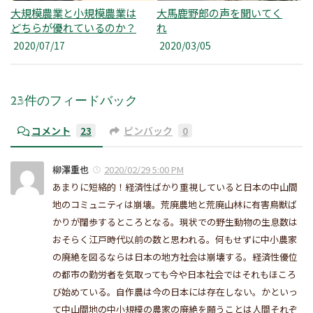
大規模農業と小規模農業は
大馬鹿野郎の声を聞いてく
どちらが優れているのか？
れ
2020/07/17
2020/03/05
23件のフィードバック
コメント
23
ピンバック
0
柳澤重也
2020/02/29 5:00 PM
あまりに短絡的！経済性ばかり重視していると日本の中山間
地のコミュニティは崩壊。荒廃農地と荒廃山林に有害鳥獣ば
かりが闊歩するところとなる。現状での野生動物の生息数は
おそらく江戸時代以前の数と思われる。何もせずに中小農家
の廃絶を図るならは日本の地方社会は崩壊する。経済性優位
の都市の勤労者を気取っても今や日本社会ではそれもほころ
び始めている。自作農は今の日本には存在しない。かといっ
て中山間地の中小規模の農家の廃絶を願うことは人間それぞ