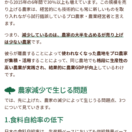
から2015年の6年間で30％以上も増えています。この規模を売
り上げる農家は、経営的にも技術的にも常に新しいものを取
り入れながら試行錯誤しているプロ農家・農業経営者と言え
ます。
つまり、
減少しているのは、農家の大半を占めるが売り上げ
は少ない農家
です。
彼らが離農することによって
使われなくなった農地をプロ農家
が集積・活用
することによって、同じ農地でも
格段に生産性の
高い農業が実践され、結果的に農業GDPが向上
しているわけ
です。
農家減少で生じる問題
では、先に上げた、農家の減少によって生じうる問題点、3つ
について見ていきます。
1.食料自給率の低下
日本の食料自給率は、生産額ベースにおいても供給熱量ベース