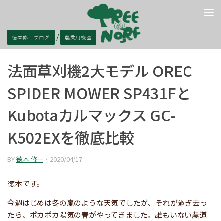
コンテンツへスキップ
/
徳本修一ブログ
農業用機器
法面草刈機2大モデル OREC
SPIDER MOWER SP431Fと
Kubotaカルマックス GC-
K502EXを徹底比較
BY
徳本 修一
·
2020/04/17
徳本です。
今週はじめは冬の嵐のような天気でしたが、それが過ぎ去っ
たら、ポカポカ陽気の春がやってきました。誰もいない農道