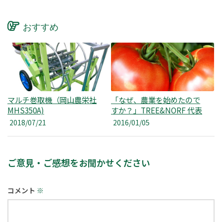
おすすめ
マルチ巻取機（岡山農栄社
「なぜ、農業を始めたので
MHS350A)
すか？」TREE&NORF 代表
徳本修一 インタビュー
2018/07/21
2016/01/05
ご意見・ご感想をお聞かせください
コメント
※