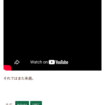
それではまた来週。
Kubota
OREC
タグ: