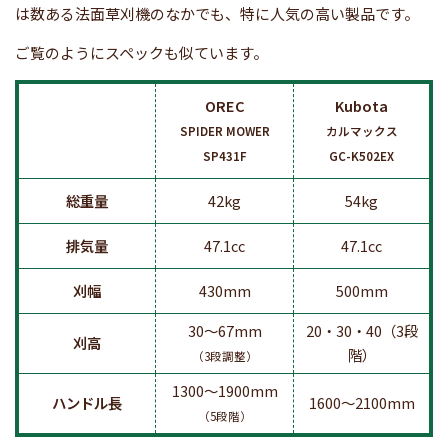
は数ある法面草刈機のなかでも、特に人気の高い製品です。
ご覧のようにスペックも似ています。
OREC
Kubota
SPIDER MOWER
カルマックス
SP431F
GC-K502EX
総重量
42kg
54kg
排気量
47.1cc
47.1cc
刈幅
430mm
500mm
30〜67mm
20・30・40（3段
刈高
階）
（3段調整）
1300〜1900mm
ハンドル長
1600〜2100mm
（5段階）