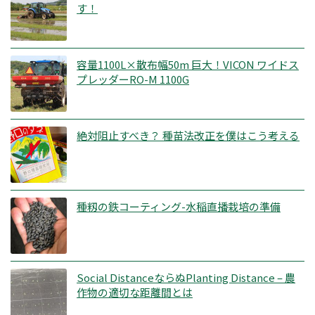
す！
容量1100L×散布幅50m 巨大！VICON ワイドス
プレッダーRO-M 1100G
絶対阻止すべき？ 種苗法改正を僕はこう考える
種籾の鉄コーティング-水稲直播栽培の準備
Social DistanceならぬPlanting Distance – 農
作物の適切な距離間とは