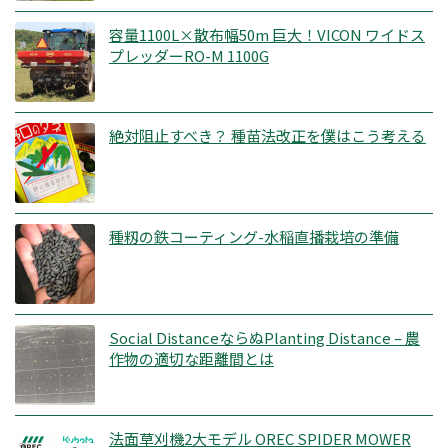
容量1100L×散布幅50m 巨大！VICON ワイドス
プレッダーRO-M 1100G
絶対阻止すべき？ 種苗法改正を僕はこう考える
種籾の鉄コーティング-水稲直播栽培の準備
Social DistanceならぬPlanting Distance – 農
作物の適切な距離間とは
法面草刈機2大モデル OREC SPIDER MOWER