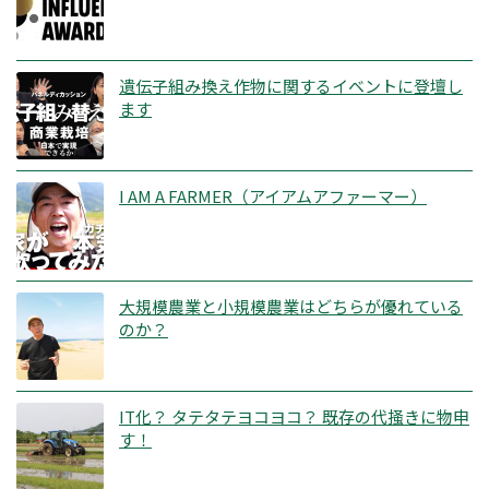
遺伝子組み換え作物に関するイベントに登壇し
ます
I AM A FARMER（アイアムアファーマー）
大規模農業と小規模農業はどちらが優れている
のか？
IT化？ タテタテヨコヨコ？ 既存の代掻きに物申
す！