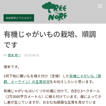
コンテンツへスキップ
鳥取野菜ができるまで
有機じゃがいもの栽培、順調
です
BY
徳本 修一
·
2016/06/01
徳本です。
3月下旬に種いもを植え付け（定植）した
有機じゃがいも（男
爵、メークイン）の生育状況
をお伝えしたいと思います。
有機じゃがいもはいくつかの畑に分けて、合計2.3ヘクタール
（2万3000平方メートル）に植え付けています。畑によって少
し差が生じていますが、おおむね順調な生育を見せていま