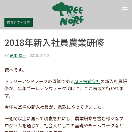
コンテンツへスキップ
農業研修・視察
2018年新入社員農業研修
BY
徳本 修一
·
2018/05/18
徳本です。
トゥリーアンドノーフの母体である
ALH株式会社
の新入社員研
修が、毎年ゴールデンウィーク明けに、ここ鳥取で行われま
す。
今年も25名の新入社員が、鳥取にやってきました。
一週間以上に渡って寝食を共にし、農業研修を含む様々なプ
ログラムを通じて、社会人としての基礎やチームワークなど