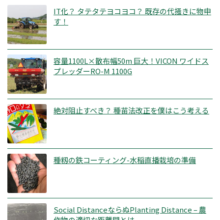
IT化？ タテタテヨコヨコ？ 既存の代掻きに物申
す！
容量1100L×散布幅50m 巨大！VICON ワイドス
プレッダーRO-M 1100G
絶対阻止すべき？ 種苗法改正を僕はこう考える
種籾の鉄コーティング-水稲直播栽培の準備
Social DistanceならぬPlanting Distance – 農
作物の適切な距離間とは