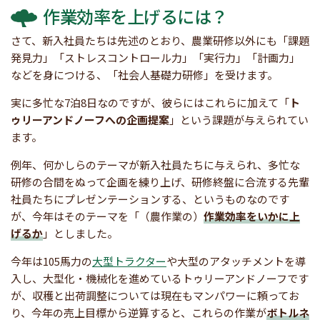
作業効率を上げるには？
さて、新入社員たちは先述のとおり、農業研修以外にも「課題
発見力」「ストレスコントロール力」「実行力」「計画力」
などを身につける、「社会人基礎力研修」を受けます。
実に多忙な7泊8日なのですが、彼らにはこれらに加えて「
ト
ゥリーアンドノーフへの企画提案
」という課題が与えられてい
ます。
例年、何かしらのテーマが新入社員たちに与えられ、多忙な
研修の合間をぬって企画を練り上げ、研修終盤に合流する先輩
社員たちにプレゼンテーションする、というものなのです
が、今年はそのテーマを「（農作業の）
作業効率をいかに上
げるか
」としました。
今年は105馬力の
大型トラクター
や大型のアタッチメントを導
入し、大型化・機械化を進めているトゥリーアンドノーフです
が、収穫と出荷調整については現在もマンパワーに頼ってお
り、今年の売上目標から逆算すると、これらの作業が
ボトルネ