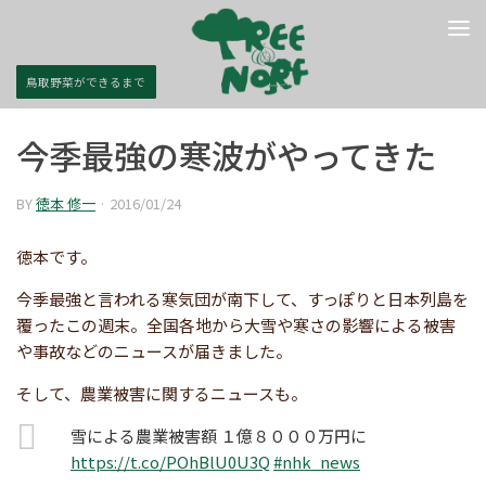
コンテンツへスキップ
鳥取野菜ができるまで
今季最強の寒波がやってきた
BY
徳本 修一
·
2016/01/24
徳本です。
今季最強と言われる寒気団が南下して、すっぽりと日本列島を
覆ったこの週末。全国各地から大雪や寒さの影響による被害
や事故などのニュースが届きました。
そして、農業被害に関するニュースも。
雪による農業被害額 １億８０００万円に
https://t.co/POhBlU0U3Q
#nhk_news