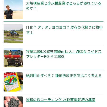
大規模農業と小規模農業はどちらが優れている
のか？
IT化？ タテタテヨコヨコ？ 既存の代掻きに物申
す！
容量1100L×散布幅50m 巨大！VICON ワイドス
プレッダーRO-M 1100G
絶対阻止すべき？ 種苗法改正を僕はこう考える
種籾の鉄コーティング-水稲直播栽培の準備